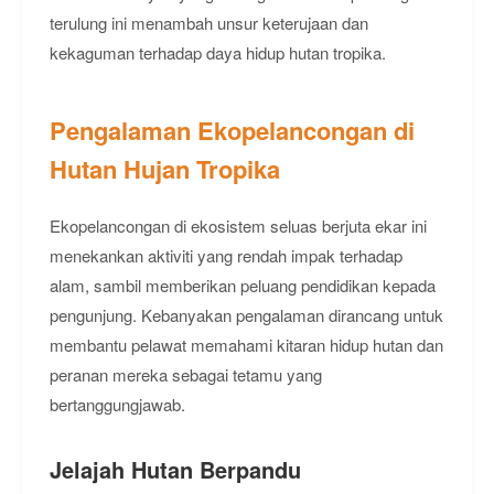
terulung ini menambah unsur keterujaan dan
kekaguman terhadap daya hidup hutan tropika.
Pengalaman Ekopelancongan di
Hutan Hujan Tropika
Ekopelancongan di ekosistem seluas berjuta ekar ini
menekankan aktiviti yang rendah impak terhadap
alam, sambil memberikan peluang pendidikan kepada
pengunjung. Kebanyakan pengalaman dirancang untuk
membantu pelawat memahami kitaran hidup hutan dan
peranan mereka sebagai tetamu yang
bertanggungjawab.
Jelajah Hutan Berpandu