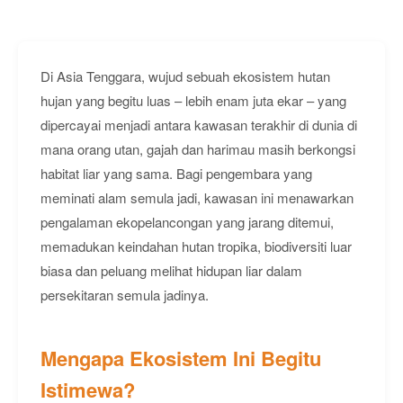
Di Asia Tenggara, wujud sebuah ekosistem hutan
hujan yang begitu luas – lebih enam juta ekar – yang
dipercayai menjadi antara kawasan terakhir di dunia di
mana orang utan, gajah dan harimau masih berkongsi
habitat liar yang sama. Bagi pengembara yang
meminati alam semula jadi, kawasan ini menawarkan
pengalaman ekopelancongan yang jarang ditemui,
memadukan keindahan hutan tropika, biodiversiti luar
biasa dan peluang melihat hidupan liar dalam
persekitaran semula jadinya.
Mengapa Ekosistem Ini Begitu
Istimewa?