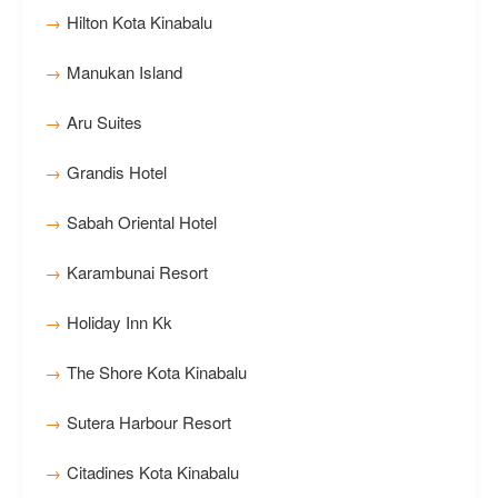
Hilton Kota Kinabalu
Manukan Island
Aru Suites
Grandis Hotel
Sabah Oriental Hotel
Karambunai Resort
Holiday Inn Kk
The Shore Kota Kinabalu
Sutera Harbour Resort
Citadines Kota Kinabalu